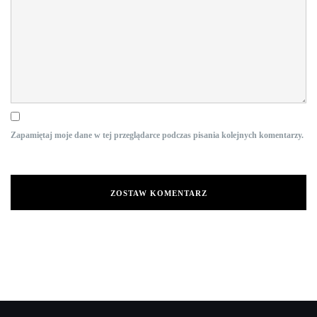
Zapamiętaj moje dane w tej przeglądarce podczas pisania kolejnych komentarzy.