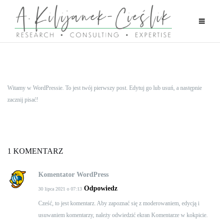
Przejdź
do
treści
Witamy w WordPressie. To jest twój pierwszy post. Edytuj go lub usuń, a następnie
zacznij pisać!
1 KOMENTARZ
Komentator WordPress
Odpowiedz
30 lipca 2021 o 07:13
Cześć, to jest komentarz.
Aby zapoznać się z moderowaniem, edycją i
usuwaniem komentarzy, należy odwiedzić ekran Komentarze w kokpicie.